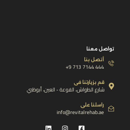
تواصل معنا
أتصل بنا
444 7144 713 9+
قم بزيارتنا فى
شارع الطواش، الفوعة - العين، أبوظبي
راسلنا على
info@revitalrehab.ae